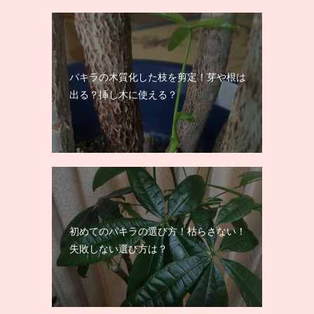
パキラの木質化した枝を剪定！芽や根は
出る？挿し木に使える？
初めてのパキラの選び方！枯らさない！
失敗しない選び方は？