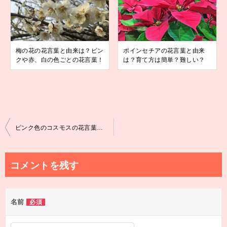
梅の花の花言葉と由来は？ピン
ポインセチアの花言葉と由来
クや赤、白の色ごとの花言葉！
は？育て方は簡単？難しい？
投
ピンク色のコスモスの花言葉は？由来は？どんな品種がある？
稿
ナ
コメントを残す
ビ
ゲ
名前
必須
ー
シ