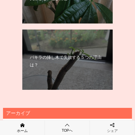
パキラの挿し木で失敗する５つの理由
は？
アーカイブ
2026年8月
TOPへ
ホーム
シェア