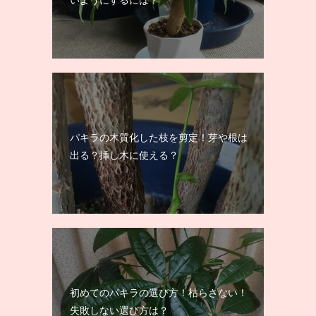
パキラの木質化した枝を剪定！芽や根は
出る？挿し木に使える？
初めてのパキラの選び方！枯らさない！
失敗しない選び方は？