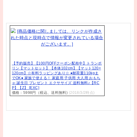
【予約販売】【100円OFFクーポン配布中】トランポ
リン【マットセット】【本体102cm】【マット120×
120cm】☆有料ラッピングあり☆ ●耐荷重110kgま
でOK● 家族で使える！ 家庭用 子供用 大人用 おもち
ゃ 誕生日 プレゼント エクササイズ 送料無料♪【RC
P】【Z】 [EXC]
価格：5998円（税込、送料無料)
(2018/3/2時点)