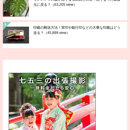
元に戻る？
（63,205 view）
印鑑の郵送方法！実印や銀行印などの大事な印鑑はどう
送る？
（45,899 view）