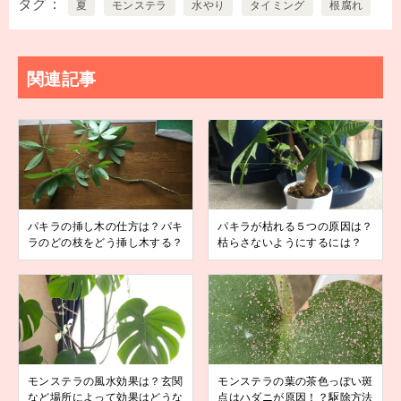
タグ
夏
モンステラ
水やり
タイミング
根腐れ
関連記事
パキラの挿し木の仕方は？パキ
パキラが枯れる５つの原因は？
ラのどの枝をどう挿し木する？
枯らさないようにするには？
モンステラの風水効果は？玄関
モンステラの葉の茶色っぽい斑
など場所によって効果はどうな
点はハダニが原因！？駆除方法