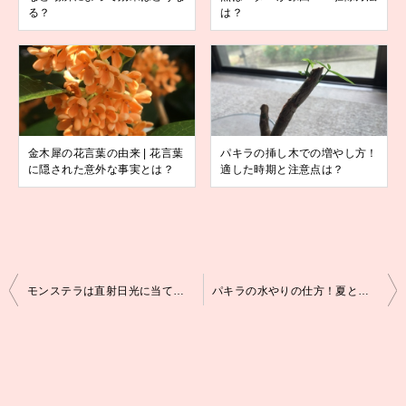
る？
は？
金木犀の花言葉の由来 | 花言葉
パキラの挿し木での増やし方！
に隠された意外な事実とは？
適した時期と注意点は？
投
モンステラは直射日光に当てても大丈夫？季節で変わる？
パキラの水やりの仕方！夏と冬ではどう違う？頻度は？
稿
ナ
ビ
ゲ